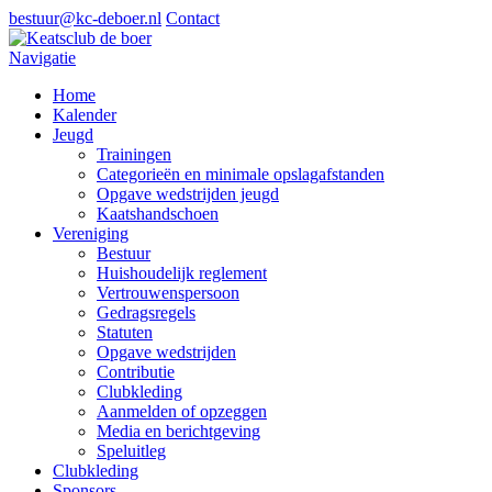
bestuur@kc-deboer.nl
Contact
Navigatie
Home
Kalender
Jeugd
Trainingen
Categorieën en minimale opslagafstanden
Opgave wedstrijden jeugd
Kaatshandschoen
Vereniging
Bestuur
Huishoudelijk reglement
Vertrouwenspersoon
Gedragsregels
Statuten
Opgave wedstrijden
Contributie
Clubkleding
Aanmelden of opzeggen
Media en berichtgeving
Speluitleg
Clubkleding
Sponsors