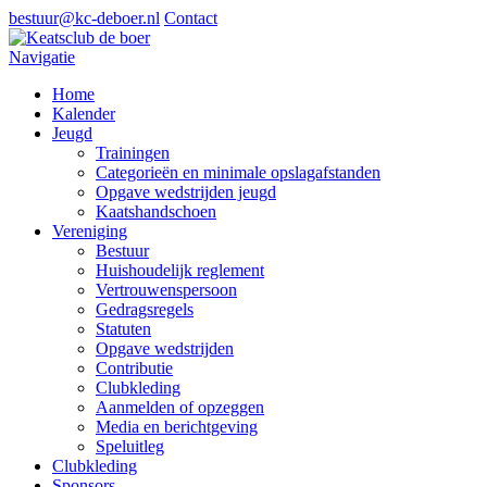
bestuur@kc-deboer.nl
Contact
Navigatie
Home
Kalender
Jeugd
Trainingen
Categorieën en minimale opslagafstanden
Opgave wedstrijden jeugd
Kaatshandschoen
Vereniging
Bestuur
Huishoudelijk reglement
Vertrouwenspersoon
Gedragsregels
Statuten
Opgave wedstrijden
Contributie
Clubkleding
Aanmelden of opzeggen
Media en berichtgeving
Speluitleg
Clubkleding
Sponsors