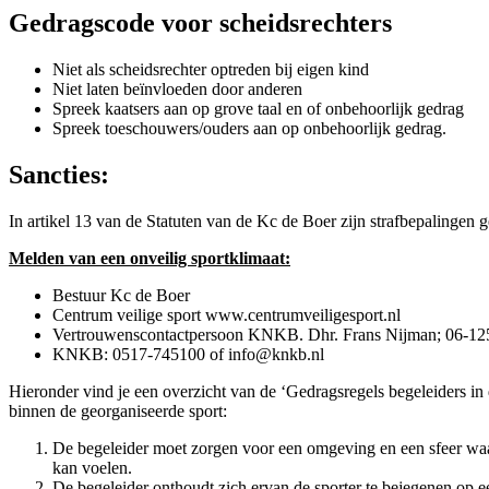
Gedragscode voor scheidsrechters
Niet als scheidsrechter optreden bij eigen kind
Niet laten beïnvloeden door anderen
Spreek kaatsers aan op grove taal en of onbehoorlijk gedrag
Spreek toeschouwers/ouders aan op onbehoorlijk gedrag.
Sancties:
In artikel 13 van de Statuten van de Kc de Boer zijn strafbepalingen
Melden van een onveilig sportklimaat:
Bestuur Kc de Boer
Centrum veilige sport www.centrumveiligesport.nl
Vertrouwenscontactpersoon KNKB. Dhr. Frans Nijman; 06-1
KNKB: 0517-745100 of info@knkb.nl
Hieronder vind je een overzicht van de ‘Gedragsregels begeleiders in d
binnen de georganiseerde sport:
De begeleider moet zorgen voor een omgeving en een sfeer waar
kan voelen.
De begeleider onthoudt zich ervan de sporter te bejegenen op ee