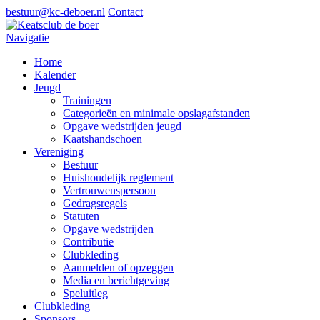
bestuur@kc-deboer.nl
Contact
Navigatie
Home
Kalender
Jeugd
Trainingen
Categorieën en minimale opslagafstanden
Opgave wedstrijden jeugd
Kaatshandschoen
Vereniging
Bestuur
Huishoudelijk reglement
Vertrouwenspersoon
Gedragsregels
Statuten
Opgave wedstrijden
Contributie
Clubkleding
Aanmelden of opzeggen
Media en berichtgeving
Speluitleg
Clubkleding
Sponsors