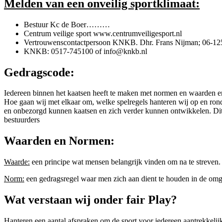
Melden van een onveilig sportklimaat:
Bestuur Kc de Boer………
Centrum veilige sport www.centrumveiligesport.nl
Vertrouwenscontactpersoon KNKB. Dhr. Frans Nijman; 06-1
KNKB: 0517-745100 of info@knkb.nl
Gedragscode:
Iedereen binnen het kaatsen heeft te maken met normen en waarden en
Hoe gaan wij met elkaar om, welke spelregels hanteren wij op en rond 
en onbezorgd kunnen kaatsen en zich verder kunnen ontwikkelen. Dit gel
bestuurders
Waarden en Normen:
Waarde:
een principe wat mensen belangrijk vinden om na te streven. 
Norm:
een gedragsregel waar men zich aan dient te houden in de om
Wat verstaan wij onder fair Play?
Hanteren een aantal afspraken om de sport voor iedereen aantrekkeli