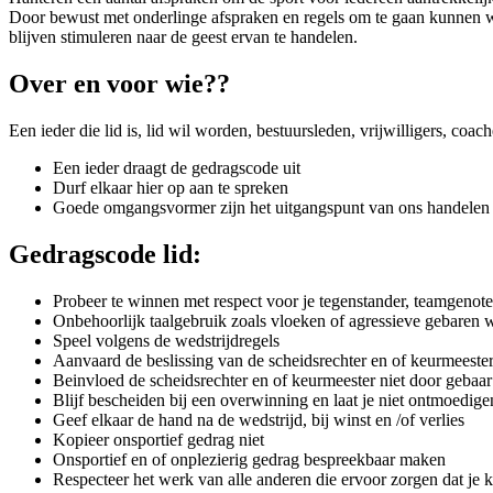
Door bewust met onderlinge afspraken en regels om te gaan kunnen wij 
blijven stimuleren naar de geest ervan te handelen.
Over en voor wie??
Een ieder die lid is, lid wil worden, bestuursleden, vrijwilligers, coa
Een ieder draagt de gedragscode uit
Durf elkaar hier op aan te spreken
Goede omgangsvormer zijn het uitgangspunt van ons handelen
Gedragscode lid:
Probeer te winnen met respect voor je tegenstander, teamgenote
Onbehoorlijk taalgebruik zoals vloeken of agressieve gebaren w
Speel volgens de wedstrijdregels
Aanvaard de beslissing van de scheidsrechter en of keurmeeste
Beinvloed de scheidsrechter en of keurmeester niet door gebaa
Blijf bescheiden bij een overwinning en laat je niet ontmoedig
Geef elkaar de hand na de wedstrijd, bij winst en /of verlies
Kopieer onsportief gedrag niet
Onsportief en of onplezierig gedrag bespreekbaar maken
Respecteer het werk van alle anderen die ervoor zorgen dat je k