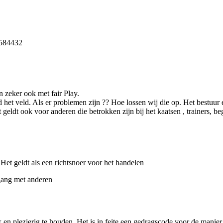
2584432
 zeker ook met fair Play.
het veld. Als er problemen zijn ?? Hoe lossen wij die op. Het bestuur e
dt ook voor anderen die betrokken zijn bij het kaatsen , trainers, bege
Het geldt als een richtsnoer voor het handelen
gang met anderen
jk en plezierig te houden. Het is in feite een gedragscode voor de man