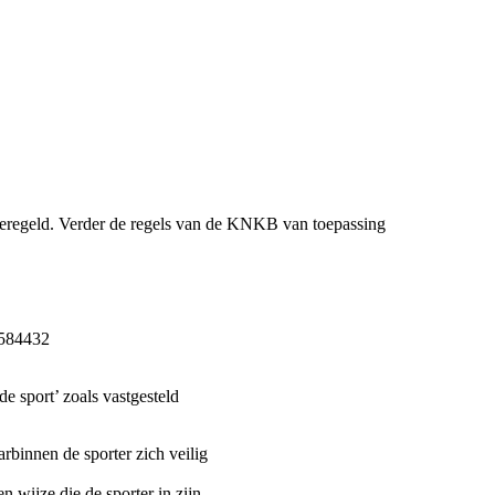
 geregeld. Verder de regels van de KNKB van toepassing
2584432
e sport’ zoals vastgesteld
binnen de sporter zich veilig
n wijze die de sporter in zijn