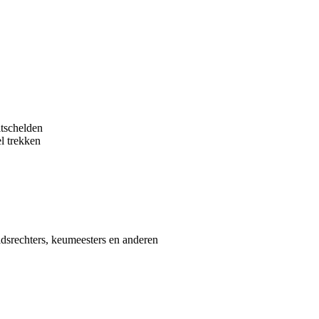
itschelden
el trekken
idsrechters, keumeesters en anderen