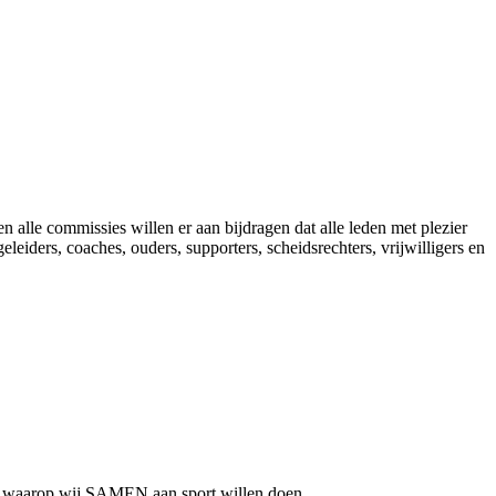
n alle commissies willen er aan bijdragen dat alle leden met plezier
leiders, coaches, ouders, supporters, scheidsrechters, vrijwilligers en
ier waarop wij SAMEN aan sport willen doen.