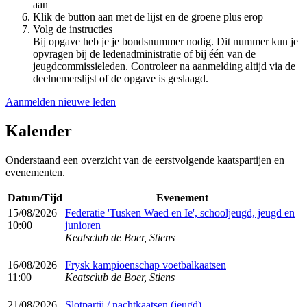
aan
Klik de button aan met de lijst en de groene plus erop
Volg de instructies
Bij opgave heb je je bondsnummer nodig. Dit nummer kun je
opvragen bij de ledenadministratie of bij één van de
jeugdcommissieleden. Controleer na aanmelding altijd via de
deelnemerslijst of de opgave is geslaagd.
Aanmelden nieuwe leden
Kalender
Onderstaand een overzicht van de eerstvolgende kaatspartijen en
evenementen.
Datum/Tijd
Evenement
15/08/2026
Federatie 'Tusken Waed en Ie', schooljeugd, jeugd en
10:00
junioren
Keatsclub de Boer, Stiens
16/08/2026
Frysk kampioenschap voetbalkaatsen
11:00
Keatsclub de Boer, Stiens
21/08/2026
Slotpartij / nachtkaatsen (jeugd)