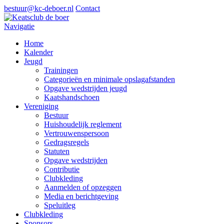
bestuur@kc-deboer.nl
Contact
Navigatie
Home
Kalender
Jeugd
Trainingen
Categorieën en minimale opslagafstanden
Opgave wedstrijden jeugd
Kaatshandschoen
Vereniging
Bestuur
Huishoudelijk reglement
Vertrouwenspersoon
Gedragsregels
Statuten
Opgave wedstrijden
Contributie
Clubkleding
Aanmelden of opzeggen
Media en berichtgeving
Speluitleg
Clubkleding
Sponsors