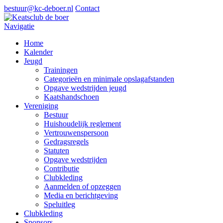
bestuur@kc-deboer.nl
Contact
Navigatie
Home
Kalender
Jeugd
Trainingen
Categorieën en minimale opslagafstanden
Opgave wedstrijden jeugd
Kaatshandschoen
Vereniging
Bestuur
Huishoudelijk reglement
Vertrouwenspersoon
Gedragsregels
Statuten
Opgave wedstrijden
Contributie
Clubkleding
Aanmelden of opzeggen
Media en berichtgeving
Speluitleg
Clubkleding
Sponsors