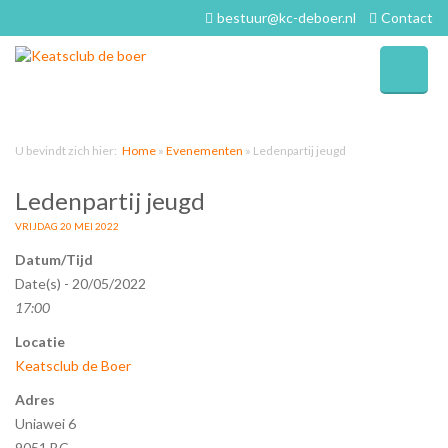
bestuur@kc-deboer.nl
Contact
U bevindt zich hier:
Home
»
Evenementen
»
Ledenpartij jeugd
Ledenpartij jeugd
VRIJDAG 20 MEI 2022
Datum/Tijd
Date(s) - 20/05/2022
17:00
Locatie
Keatsclub de Boer
Adres
Uniawei 6
9051 BC