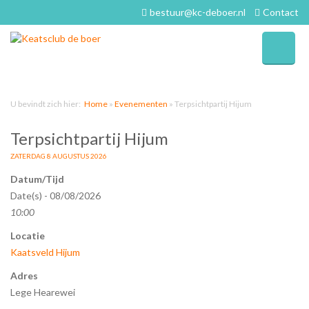
bestuur@kc-deboer.nl
Contact
U bevindt zich hier:
Home
»
Evenementen
»
Terpsichtpartij Hijum
Terpsichtpartij Hijum
ZATERDAG 8 AUGUSTUS 2026
Datum/Tijd
Date(s) - 08/08/2026
10:00
Locatie
Kaatsveld Hijum
Adres
Lege Hearewei