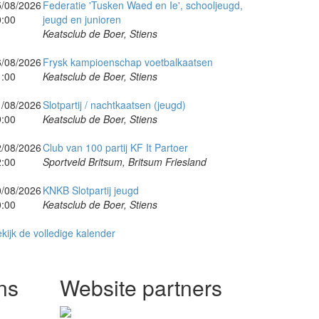
5/08/2026
Federatie 'Tusken Waed en Ie', schooljeugd,
0:00
jeugd en junioren
Keatsclub de Boer, Stiens
6/08/2026
Frysk kampioenschap voetbalkaatsen
1:00
Keatsclub de Boer, Stiens
1/08/2026
Slotpartij / nachtkaatsen (jeugd)
9:00
Keatsclub de Boer, Stiens
2/08/2026
Club van 100 partij KF It Partoer
2:00
Sportveld Britsum, Britsum Friesland
0/08/2026
KNKB Slotpartij jeugd
0:00
Keatsclub de Boer, Stiens
kijk de volledige kalender
ns
Website partners