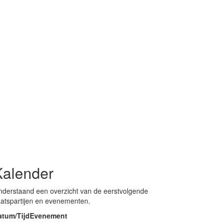
Kalender
derstaand een overzicht van de eerstvolgende
atspartijen en evenementen.
atum/Tijd
Evenement