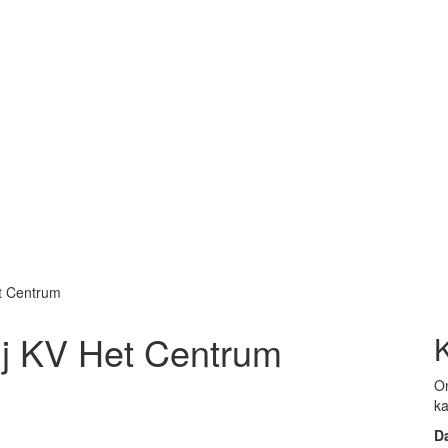
t Centrum
ij KV Het Centrum
On
ka
D