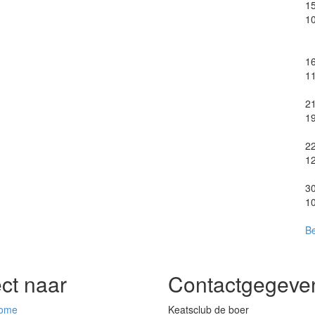
1
1
1
1
2
1
2
1
3
1
Be
ect naar
Contactgegeve
ome
Keatsclub de boer