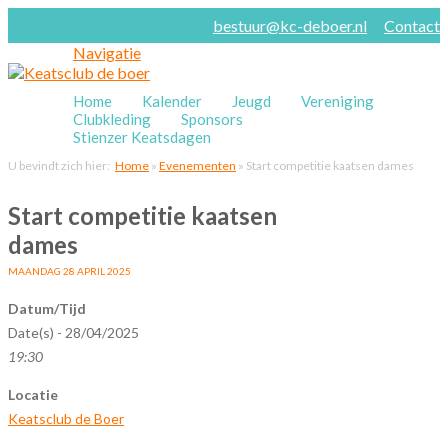
bestuur@kc-deboer.nl
Contact
Navigatie
Home
Kalender
Jeugd
Vereniging
Clubkleding
Sponsors
Stienzer Keatsdagen
U bevindt zich hier:
Home
»
Evenementen
»
Start competitie kaatsen dames
Start competitie kaatsen
dames
MAANDAG 28 APRIL 2025
Datum/Tijd
Date(s) - 28/04/2025
19:30
Locatie
Keatsclub de Boer