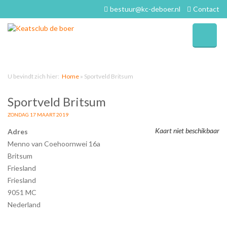
bestuur@kc-deboer.nl
Contact
U bevindt zich hier:
Home
»
Sportveld Britsum
Sportveld Britsum
ZONDAG 17 MAART 2019
Kaart niet beschikbaar
Adres
Menno van Coehoornwei 16a
Britsum
Friesland
Friesland
9051 MC
Nederland