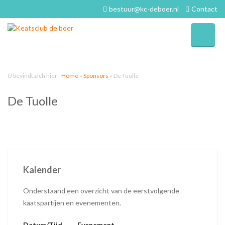
bestuur@kc-deboer.nl
Contact
U bevindt zich hier:
Home
»
Sponsors
»
De Tuolle
De Tuolle
Kalender
Onderstaand een overzicht van de eerstvolgende
kaatspartijen en evenementen.
Datum/Tijd
Evenement