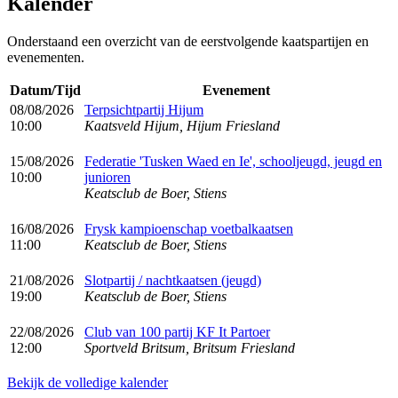
Kalender
Onderstaand een overzicht van de eerstvolgende kaatspartijen en
evenementen.
Datum/Tijd
Evenement
08/08/2026
Terpsichtpartij Hijum
10:00
Kaatsveld Hijum, Hijum Friesland
15/08/2026
Federatie 'Tusken Waed en Ie', schooljeugd, jeugd en
10:00
junioren
Keatsclub de Boer, Stiens
16/08/2026
Frysk kampioenschap voetbalkaatsen
11:00
Keatsclub de Boer, Stiens
21/08/2026
Slotpartij / nachtkaatsen (jeugd)
19:00
Keatsclub de Boer, Stiens
22/08/2026
Club van 100 partij KF It Partoer
12:00
Sportveld Britsum, Britsum Friesland
Bekijk de volledige kalender