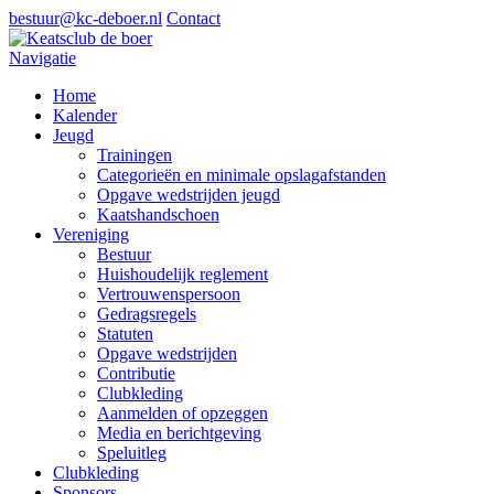
bestuur@kc-deboer.nl
Contact
Navigatie
Home
Kalender
Jeugd
Trainingen
Categorieën en minimale opslagafstanden
Opgave wedstrijden jeugd
Kaatshandschoen
Vereniging
Bestuur
Huishoudelijk reglement
Vertrouwenspersoon
Gedragsregels
Statuten
Opgave wedstrijden
Contributie
Clubkleding
Aanmelden of opzeggen
Media en berichtgeving
Speluitleg
Clubkleding
Sponsors