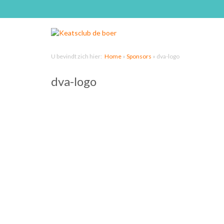
U bevindt zich hier:
Home
»
Sponsors
»
dva-logo
dva-logo