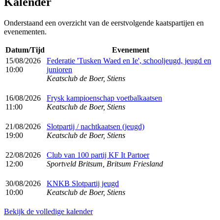
Kalender
Onderstaand een overzicht van de eerstvolgende kaatspartijen en
evenementen.
Datum/Tijd
Evenement
15/08/2026
Federatie 'Tusken Waed en Ie', schooljeugd, jeugd en
10:00
junioren
Keatsclub de Boer, Stiens
16/08/2026
Frysk kampioenschap voetbalkaatsen
11:00
Keatsclub de Boer, Stiens
21/08/2026
Slotpartij / nachtkaatsen (jeugd)
19:00
Keatsclub de Boer, Stiens
22/08/2026
Club van 100 partij KF It Partoer
12:00
Sportveld Britsum, Britsum Friesland
30/08/2026
KNKB Slotpartij jeugd
10:00
Keatsclub de Boer, Stiens
Bekijk de volledige kalender