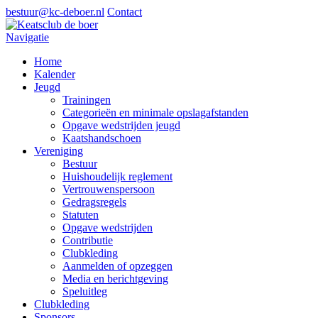
bestuur@kc-deboer.nl
Contact
Navigatie
Home
Kalender
Jeugd
Trainingen
Categorieën en minimale opslagafstanden
Opgave wedstrijden jeugd
Kaatshandschoen
Vereniging
Bestuur
Huishoudelijk reglement
Vertrouwenspersoon
Gedragsregels
Statuten
Opgave wedstrijden
Contributie
Clubkleding
Aanmelden of opzeggen
Media en berichtgeving
Speluitleg
Clubkleding
Sponsors