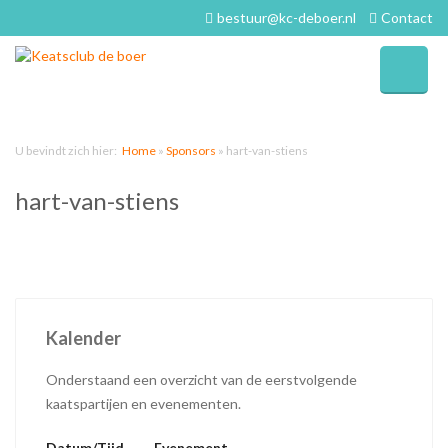
bestuur@kc-deboer.nl
Contact
U bevindt zich hier:
Home
»
Sponsors
»
hart-van-stiens
hart-van-stiens
Kalender
Onderstaand een overzicht van de eerstvolgende
kaatspartijen en evenementen.
Datum/Tijd
Evenement