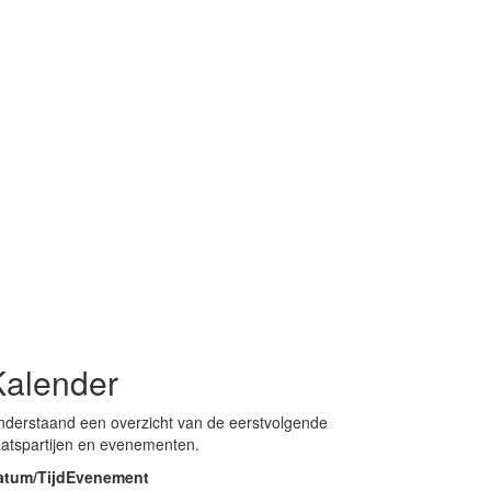
Kalender
derstaand een overzicht van de eerstvolgende
atspartijen en evenementen.
atum/Tijd
Evenement