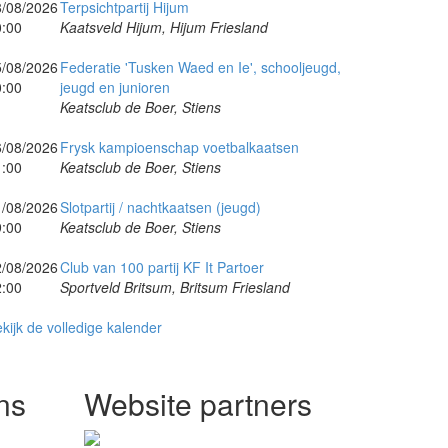
8/08/2026
Terpsichtpartij Hijum
0:00
Kaatsveld Hijum, Hijum Friesland
5/08/2026
Federatie 'Tusken Waed en Ie', schooljeugd,
0:00
jeugd en junioren
Keatsclub de Boer, Stiens
6/08/2026
Frysk kampioenschap voetbalkaatsen
1:00
Keatsclub de Boer, Stiens
1/08/2026
Slotpartij / nachtkaatsen (jeugd)
9:00
Keatsclub de Boer, Stiens
2/08/2026
Club van 100 partij KF It Partoer
2:00
Sportveld Britsum, Britsum Friesland
kijk de volledige kalender
ns
Website partners