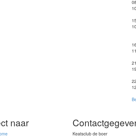
0
1
1
1
1
1
2
1
2
1
Be
ect naar
Contactgegeve
ome
Keatsclub de boer