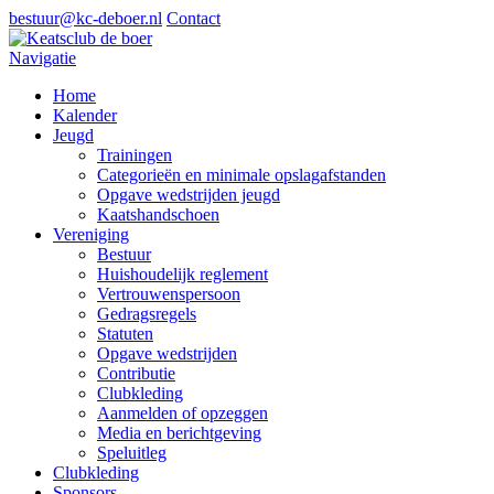
bestuur@kc-deboer.nl
Contact
Navigatie
Home
Kalender
Jeugd
Trainingen
Categorieën en minimale opslagafstanden
Opgave wedstrijden jeugd
Kaatshandschoen
Vereniging
Bestuur
Huishoudelijk reglement
Vertrouwenspersoon
Gedragsregels
Statuten
Opgave wedstrijden
Contributie
Clubkleding
Aanmelden of opzeggen
Media en berichtgeving
Speluitleg
Clubkleding
Sponsors