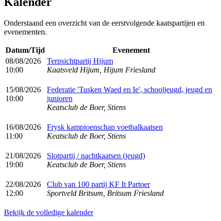
Kalender
Onderstaand een overzicht van de eerstvolgende kaatspartijen en
evenementen.
Datum/Tijd
Evenement
08/08/2026
Terpsichtpartij Hijum
10:00
Kaatsveld Hijum, Hijum Friesland
15/08/2026
Federatie 'Tusken Waed en Ie', schooljeugd, jeugd en
10:00
junioren
Keatsclub de Boer, Stiens
16/08/2026
Frysk kampioenschap voetbalkaatsen
11:00
Keatsclub de Boer, Stiens
21/08/2026
Slotpartij / nachtkaatsen (jeugd)
19:00
Keatsclub de Boer, Stiens
22/08/2026
Club van 100 partij KF It Partoer
12:00
Sportveld Britsum, Britsum Friesland
Bekijk de volledige kalender