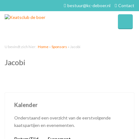
bestuur@kc-deboer.nl
Contact
U bevindt zich hier:
Home
»
Sponsors
»
Jacobi
Jacobi
Kalender
Onderstaand een overzicht van de eerstvolgende
kaatspartijen en evenementen.
Datum/Tijd
Evenement