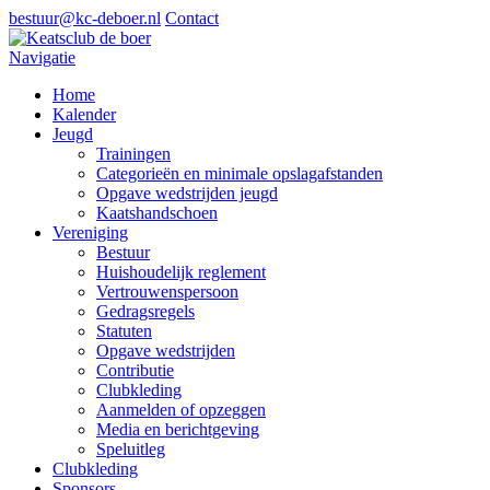
bestuur@kc-deboer.nl
Contact
Navigatie
Home
Kalender
Jeugd
Trainingen
Categorieën en minimale opslagafstanden
Opgave wedstrijden jeugd
Kaatshandschoen
Vereniging
Bestuur
Huishoudelijk reglement
Vertrouwenspersoon
Gedragsregels
Statuten
Opgave wedstrijden
Contributie
Clubkleding
Aanmelden of opzeggen
Media en berichtgeving
Speluitleg
Clubkleding
Sponsors