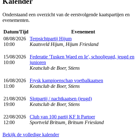
Kalender
Onderstaand een overzicht van de eerstvolgende kaatspartijen en
evenementen.
Datum/Tijd
Evenement
08/08/2026
Terpsichtpartij Hijum
10:00
Kaatsveld Hijum, Hijum Friesland
15/08/2026
Federatie 'Tusken Waed en Ie', schooljeugd, jeugd en
10:00
junioren
Keatsclub de Boer, Stiens
16/08/2026
Frysk kampioenschap voetbalkaatsen
11:00
Keatsclub de Boer, Stiens
21/08/2026
Slotpartij / nachtkaatsen (jeugd)
19:00
Keatsclub de Boer, Stiens
22/08/2026
Club van 100 partij KF It Partoer
12:00
Sportveld Britsum, Britsum Friesland
Bekijk de volledige kalender