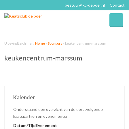
bestuur@kc-deboer.nl
Contact
U bevindt zich hier:
Home
»
Sponsors
»
keukencentrum-marssum
keukencentrum-marssum
Kalender
Onderstaand een overzicht van de eerstvolgende
kaatspartijen en evenementen.
Datum/Tijd
Evenement