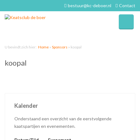
bestuur@kc-deboer.nl
Contact
U bevindt zich hier:
Home
»
Sponsors
»
koopal
koopal
Kalender
Onderstaand een overzicht van de eerstvolgende
kaatspartijen en evenementen.
Datum/Tijd
Evenement