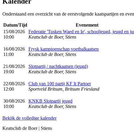
Kalender
Onderstaand een overzicht van de eerstvolgende kaatspartijen en eve
Datum/Tijd
Evenement
15/08/2026
Federatie 'Tusken Waed en Ie', schooljeugd, jeugd en ju
10:00
Keatsclub de Boer, Stiens
16/08/2026
Frysk kampioenschap voetbalkaatsen
11:00
Keatsclub de Boer, Stiens
21/08/2026
Slotpartij / nachtkaatsen (jeugd)
19:00
Keatsclub de Boer, Stiens
22/08/2026
Club van 100 partij KF It Partoer
12:00
Sportveld Britsum, Britsum Friesland
30/08/2026
KNKB Slotpartij jeugd
10:00
Keatsclub de Boer, Stiens
Bekijk de volledige kalender
Keatsclub de Boer | Stiens