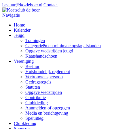
bestuur@kc-deboer.nl
Contact
Navigatie
Home
Kalender
Jeugd
Trainingen
Categorieën en minimale opslagafstanden
Opgave wedstrijden jeugd
Kaatshandschoen
Vereniging
Bestuur
Huishoudelijk reglement
Vertrouwenspersoon
Gedragsregels
Statuten
Opgave wedstrijden
Contributie
Clubkleding
Aanmelden of opzeggen
Media en berichtgeving
Speluitleg
Clubkleding
Sponsors