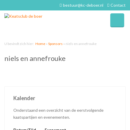
bestuur@kc-deboer.nl
Contact
U bevindt zich hier:
Home
»
Sponsors
»
niels en annefrouke
niels en annefrouke
Kalender
Onderstaand een overzicht van de eerstvolgende
kaatspartijen en evenementen.
Datum/Tijd
Evenement