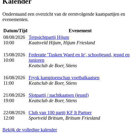
Kalender
Onderstaand een overzicht van de eerstvolgende kaatspartijen en
evenementen.
Datum/Tijd
Evenement
08/08/2026
Terpsichtpartij Hijum
10:00
Kaatsveld Hijum, Hijum Friesland
15/08/2026
Federatie 'Tusken Waed en Ie', schooljeugd, jeugd en
10:00
junioren
Keatsclub de Boer, Stiens
16/08/2026
Frysk kampioenschap voetbalkaatsen
11:00
Keatsclub de Boer, Stiens
21/08/2026
Slotpartij / nachtkaatsen (jeugd)
19:00
Keatsclub de Boer, Stiens
22/08/2026
Club van 100 partij KF It Partoer
12:00
Sportveld Britsum, Britsum Friesland
Bekijk de volledige kalender