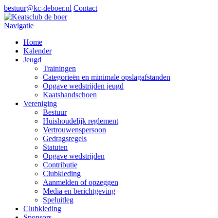
bestuur@kc-deboer.nl
Contact
Navigatie
Home
Kalender
Jeugd
Trainingen
Categorieën en minimale opslagafstanden
Opgave wedstrijden jeugd
Kaatshandschoen
Vereniging
Bestuur
Huishoudelijk reglement
Vertrouwenspersoon
Gedragsregels
Statuten
Opgave wedstrijden
Contributie
Clubkleding
Aanmelden of opzeggen
Media en berichtgeving
Speluitleg
Clubkleding
Sponsors