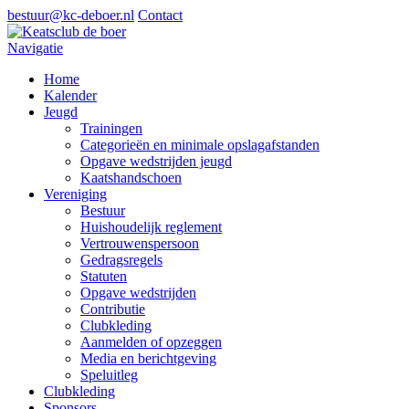
bestuur@kc-deboer.nl
Contact
Navigatie
Home
Kalender
Jeugd
Trainingen
Categorieën en minimale opslagafstanden
Opgave wedstrijden jeugd
Kaatshandschoen
Vereniging
Bestuur
Huishoudelijk reglement
Vertrouwenspersoon
Gedragsregels
Statuten
Opgave wedstrijden
Contributie
Clubkleding
Aanmelden of opzeggen
Media en berichtgeving
Speluitleg
Clubkleding
Sponsors