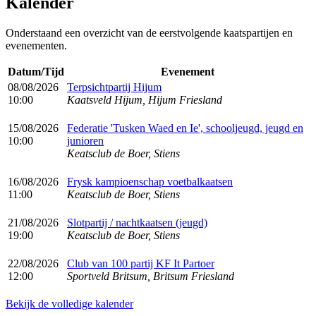
Kalender
Onderstaand een overzicht van de eerstvolgende kaatspartijen en
evenementen.
Datum/Tijd
Evenement
08/08/2026
Terpsichtpartij Hijum
10:00
Kaatsveld Hijum, Hijum Friesland
15/08/2026
Federatie 'Tusken Waed en Ie', schooljeugd, jeugd en
10:00
junioren
Keatsclub de Boer, Stiens
16/08/2026
Frysk kampioenschap voetbalkaatsen
11:00
Keatsclub de Boer, Stiens
21/08/2026
Slotpartij / nachtkaatsen (jeugd)
19:00
Keatsclub de Boer, Stiens
22/08/2026
Club van 100 partij KF It Partoer
12:00
Sportveld Britsum, Britsum Friesland
Bekijk de volledige kalender