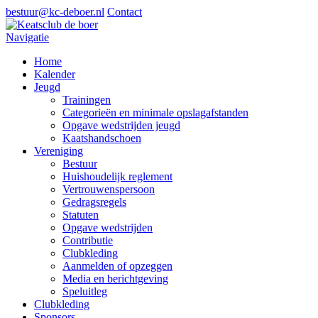
bestuur@kc-deboer.nl
Contact
Navigatie
Home
Kalender
Jeugd
Trainingen
Categorieën en minimale opslagafstanden
Opgave wedstrijden jeugd
Kaatshandschoen
Vereniging
Bestuur
Huishoudelijk reglement
Vertrouwenspersoon
Gedragsregels
Statuten
Opgave wedstrijden
Contributie
Clubkleding
Aanmelden of opzeggen
Media en berichtgeving
Speluitleg
Clubkleding
Sponsors