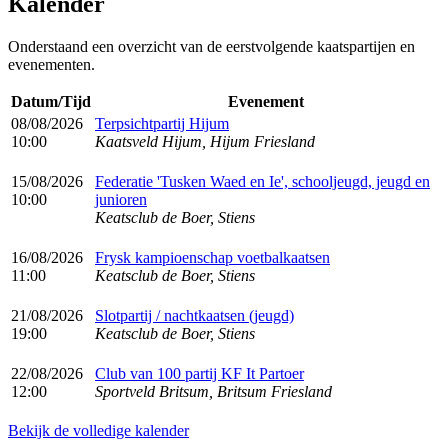
Kalender
Onderstaand een overzicht van de eerstvolgende kaatspartijen en
evenementen.
Datum/Tijd
Evenement
08/08/2026
Terpsichtpartij Hijum
10:00
Kaatsveld Hijum, Hijum Friesland
15/08/2026
Federatie 'Tusken Waed en Ie', schooljeugd, jeugd en
10:00
junioren
Keatsclub de Boer, Stiens
16/08/2026
Frysk kampioenschap voetbalkaatsen
11:00
Keatsclub de Boer, Stiens
21/08/2026
Slotpartij / nachtkaatsen (jeugd)
19:00
Keatsclub de Boer, Stiens
22/08/2026
Club van 100 partij KF It Partoer
12:00
Sportveld Britsum, Britsum Friesland
Bekijk de volledige kalender