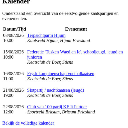
Kalender
Onderstaand een overzicht van de eerstvolgende kaatspartijen en
evenementen.
Datum/Tijd
Evenement
08/08/2026
Terpsichtpartij Hijum
10:00
Kaatsveld Hijum, Hijum Friesland
15/08/2026
Federatie 'Tusken Waed en Ie', schooljeugd, jeugd en
10:00
junioren
Keatsclub de Boer, Stiens
16/08/2026
Frysk kampioenschap voetbalkaatsen
11:00
Keatsclub de Boer, Stiens
21/08/2026
Slotpartij / nachtkaatsen (jeugd)
19:00
Keatsclub de Boer, Stiens
22/08/2026
Club van 100 partij KF It Partoer
12:00
Sportveld Britsum, Britsum Friesland
Bekijk de volledige kalender