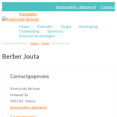
bestuur@kc-deboer.nl
Contact
Navigatie
Home
Kalender
Jeugd
Vereniging
Clubkleding
Sponsors
Stienzer Keatsdagen
U bevindt zich hier:
Home
»
Team
»
Berber Jouta
Berber Jouta
Contactgegevens
Keatsclub de boer
Uniawei 2a
9051 BC Stiens
bestuur@kc-deboer.nl
Contactpagina