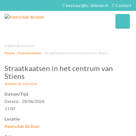
bestuur@kc-deboer.nl
Contact
U bevindt zich hier:
Home
»
Evenementen
»
Straatkaatsen in het centrum van Stiens
Straatkaatsen in het centrum van
Stiens
ZONDAG 28 JUNI 2026
Datum/Tijd
Date(s) - 28/06/2026
11:00
Locatie
Keatsclub de Boer