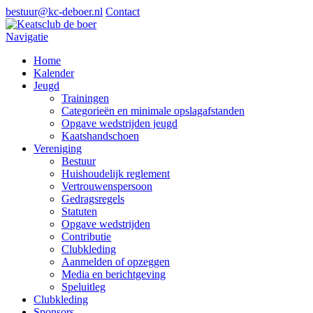
bestuur@kc-deboer.nl
Contact
Navigatie
Home
Kalender
Jeugd
Trainingen
Categorieën en minimale opslagafstanden
Opgave wedstrijden jeugd
Kaatshandschoen
Vereniging
Bestuur
Huishoudelijk reglement
Vertrouwenspersoon
Gedragsregels
Statuten
Opgave wedstrijden
Contributie
Clubkleding
Aanmelden of opzeggen
Media en berichtgeving
Speluitleg
Clubkleding
Sponsors