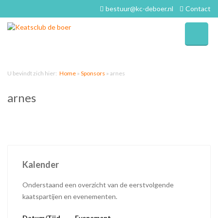
bestuur@kc-deboer.nl
Contact
U bevindt zich hier:
Home
»
Sponsors
»
arnes
arnes
Kalender
Onderstaand een overzicht van de eerstvolgende
kaatspartijen en evenementen.
Datum/Tijd
Evenement