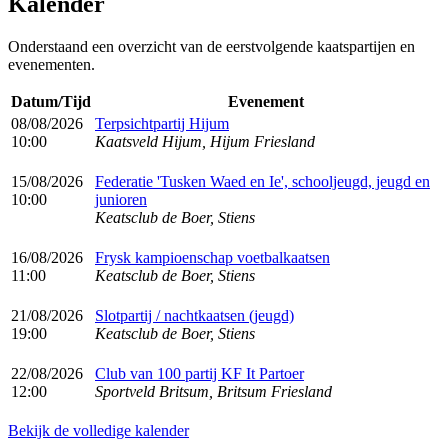
Kalender
Onderstaand een overzicht van de eerstvolgende kaatspartijen en
evenementen.
Datum/Tijd
Evenement
08/08/2026
Terpsichtpartij Hijum
10:00
Kaatsveld Hijum, Hijum Friesland
15/08/2026
Federatie 'Tusken Waed en Ie', schooljeugd, jeugd en
10:00
junioren
Keatsclub de Boer, Stiens
16/08/2026
Frysk kampioenschap voetbalkaatsen
11:00
Keatsclub de Boer, Stiens
21/08/2026
Slotpartij / nachtkaatsen (jeugd)
19:00
Keatsclub de Boer, Stiens
22/08/2026
Club van 100 partij KF It Partoer
12:00
Sportveld Britsum, Britsum Friesland
Bekijk de volledige kalender