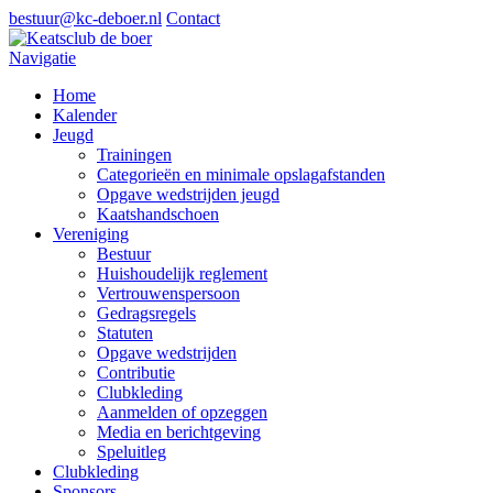
bestuur@kc-deboer.nl
Contact
Navigatie
Home
Kalender
Jeugd
Trainingen
Categorieën en minimale opslagafstanden
Opgave wedstrijden jeugd
Kaatshandschoen
Vereniging
Bestuur
Huishoudelijk reglement
Vertrouwenspersoon
Gedragsregels
Statuten
Opgave wedstrijden
Contributie
Clubkleding
Aanmelden of opzeggen
Media en berichtgeving
Speluitleg
Clubkleding
Sponsors